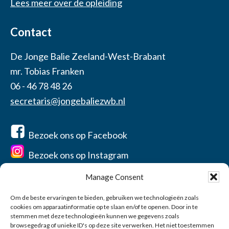
Lees meer over de opleiding
Contact
De Jonge Balie Zeeland-West-Brabant
mr. Tobias Franken
06 - 46 78 48 26
secretaris@jongebaliezwb.nl
Bezoek ons op Facebook
Bezoek ons op Instagram
Manage Consent
Om de beste ervaringen te bieden, gebruiken we technologieën zoals
cookies om apparaatinformatie op te slaan en/of te openen. Door in te
Home
stemmen met deze technologieën kunnen we gegevens zoals
Over ons
browsegedrag of unieke ID's op deze site verwerken. Het niet toestemmen