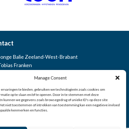
ntact
Jonge Balie Zeeland-West-Brabant
Tobias Franken
 46 78 48 26
Manage Consent
etaris@jongebaliezwb.nl
ervaringen te bieden, gebruiken we technologieën zoals cookies om
rmatie op te slaan en/of te openen. Door in te stemmen met deze
n kunnen we gegevens zoals browsegedrag of unieke ID's op deze site
Bezoek ons op Facebook
Het niet toestemmen of intrekken van toestemming kan een negatieve invloed
epaalde kenmerken en functies.
Bezoek ons op Instagram