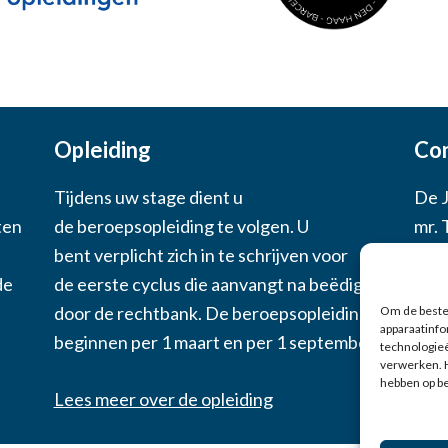
Opleiding
Co
Tijdens uw stage dient u
De 
ten
de beroepsopleiding te volgen. U
mr. 
bent verplicht zich in te schrijven voor
06 -
de
de eerste cyclus die aanvangt na beëdiging
secr
door de rechtbank. De beroepsopleidingen
Om de beste 
apparaatinfo
beginnen per 1 maart en per 1 september.
technologieë
verwerken. 
hebben op b
Lees meer over de opleiding