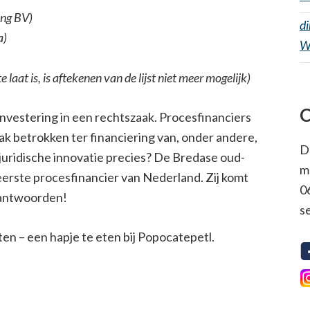
ing BV)
d
a)
W
aat is, is aftekenen van de lijst niet meer mogelijk)
C
investering in een rechtszaak. Procesfinanciers
ak betrokken ter financiering van, onder andere,
D
uridische innovatie precies? De Bredase oud-
m
 eerste procesfinancier van Nederland. Zij komt
0
eantwoorden!
s
ten – een hapje te eten bij Popocatepetl.