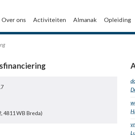
Over ons
Activiteiten
Almanak
Opleiding
ing
sfinanciering
A
d
17
De
w
H
 2, 4811 WB Breda)
v
Lu