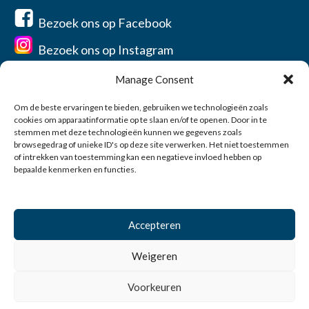
Bezoek ons op Facebook
Bezoek ons op Instagram
Manage Consent
Om de beste ervaringen te bieden, gebruiken we technologieën zoals
cookies om apparaatinformatie op te slaan en/of te openen. Door in te
Home
stemmen met deze technologieën kunnen we gegevens zoals
browsegedrag of unieke ID's op deze site verwerken. Het niet toestemmen
Over ons
of intrekken van toestemming kan een negatieve invloed hebben op
Contact
bepaalde kenmerken en functies.
Privacyverklaring
Account
Accepteren
0
Weigeren
© 2026 Vereniging de Jonge Balie Zeeland-West-Brabant
Voorkeuren