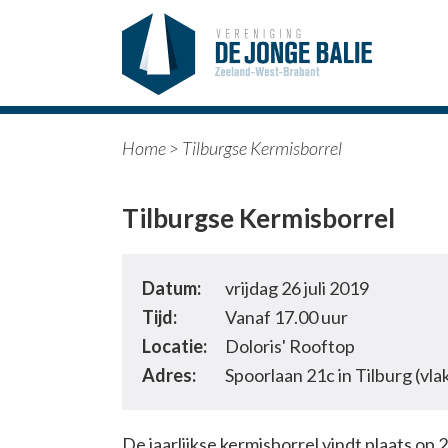
Home
>
Tilburgse Kermisborrel
Tilburgse Kermisborrel
Datum:
vrijdag 26 juli 2019
Tijd:
Vanaf 17.00 uur
Locatie:
Doloris' Rooftop
Adres:
Spoorlaan 21c in Tilburg (vla
De jaarlijkse kermisborrel vindt plaats op 26