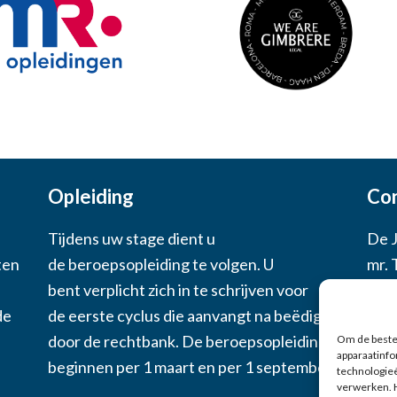
Opleiding
Co
Tijdens uw stage dient u
De 
ten
de beroepsopleiding te volgen. U
mr. 
bent verplicht zich in te schrijven voor
06 -
de
de eerste cyclus die aanvangt na beëdiging
secr
door de rechtbank. De beroepsopleidingen
Om de beste 
apparaatinfo
beginnen per 1 maart en per 1 september.
technologieë
verwerken. 