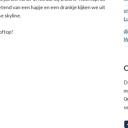
tend van een hapje en een drankje kijken we uit
v
e skyline.
Lu
d
oftop!
W
C
D
m
0
s