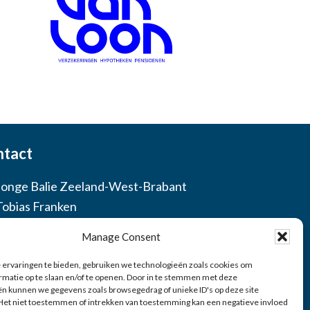
ntact
Jonge Balie Zeeland-West-Brabant
Tobias Franken
 46 78 48 26
Manage Consent
etaris@jongebaliezwb.nl
ervaringen te bieden, gebruiken we technologieën zoals cookies om
rmatie op te slaan en/of te openen. Door in te stemmen met deze
n kunnen we gegevens zoals browsegedrag of unieke ID's op deze site
Bezoek ons op Facebook
Het niet toestemmen of intrekken van toestemming kan een negatieve invloed