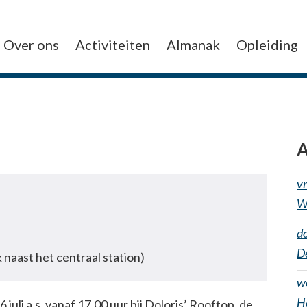
Over ons
Activiteiten
Almanak
Opleiding
A
v
W
d
De
k naast het centraal station)
w
H
 juli a.s. vanaf 17.00 uur bij Doloris’ Rooftop, de