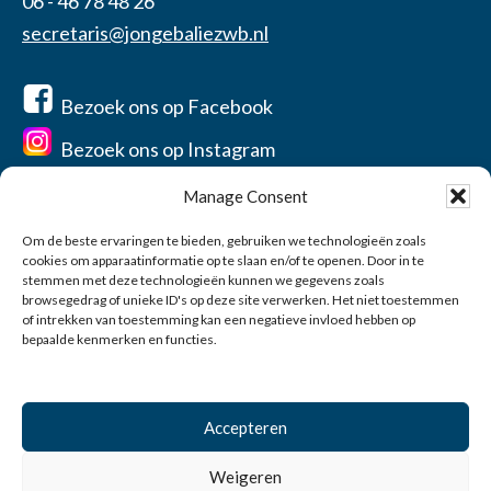
06 - 46 78 48 26
secretaris@jongebaliezwb.nl
Bezoek ons op Facebook
Bezoek ons op Instagram
Manage Consent
Om de beste ervaringen te bieden, gebruiken we technologieën zoals
cookies om apparaatinformatie op te slaan en/of te openen. Door in te
Home
stemmen met deze technologieën kunnen we gegevens zoals
Over ons
browsegedrag of unieke ID's op deze site verwerken. Het niet toestemmen
of intrekken van toestemming kan een negatieve invloed hebben op
Contact
bepaalde kenmerken en functies.
Privacyverklaring
Account
Accepteren
0
Weigeren