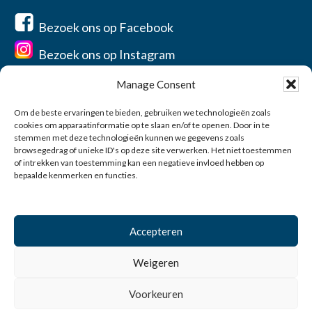
Bezoek ons op Facebook
Bezoek ons op Instagram
Manage Consent
Om de beste ervaringen te bieden, gebruiken we technologieën zoals
cookies om apparaatinformatie op te slaan en/of te openen. Door in te
Home
stemmen met deze technologieën kunnen we gegevens zoals
Over ons
browsegedrag of unieke ID's op deze site verwerken. Het niet toestemmen
of intrekken van toestemming kan een negatieve invloed hebben op
Contact
bepaalde kenmerken en functies.
Privacyverklaring
Account
Accepteren
0
Weigeren
© 2026 Vereniging de Jonge Balie Zeeland-West-Brabant
Voorkeuren