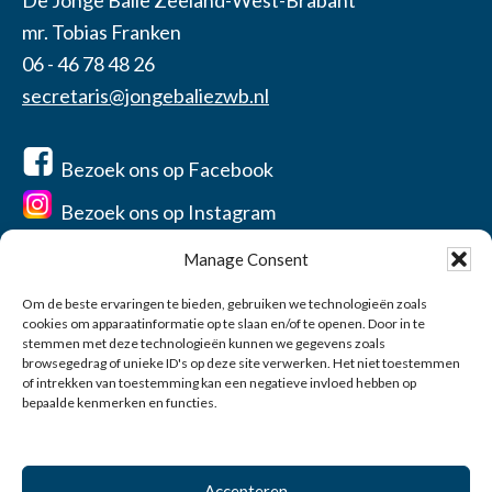
mr. Tobias Franken
06 - 46 78 48 26
secretaris@jongebaliezwb.nl
Bezoek ons op Facebook
Bezoek ons op Instagram
Manage Consent
Om de beste ervaringen te bieden, gebruiken we technologieën zoals
cookies om apparaatinformatie op te slaan en/of te openen. Door in te
Home
stemmen met deze technologieën kunnen we gegevens zoals
Over ons
browsegedrag of unieke ID's op deze site verwerken. Het niet toestemmen
of intrekken van toestemming kan een negatieve invloed hebben op
Contact
bepaalde kenmerken en functies.
Privacyverklaring
Account
Accepteren