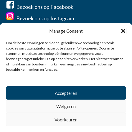
Bezoek ons op Facebook
Bezoek ons op Instagram
Manage Consent
Om de beste ervaringen te bieden, gebruiken we technologieën zoals
cookies om apparaatinformatie op te slaan en/of te openen. Door in te
Home
stemmen met deze technologieën kunnen we gegevens zoals
Over ons
browsegedrag of unieke ID's op deze site verwerken. Het niet toestemmen
of intrekken van toestemming kan een negatieve invloed hebben op
Contact
bepaalde kenmerken en functies.
Privacyverklaring
Account
Accepteren
0
Weigeren
© 2026 Vereniging de Jonge Balie Zeeland-West-Brabant
Voorkeuren