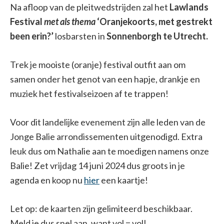
Na afloop van de pleitwedstrijden zal het
Lawlands
Festival
met als thema
‘Oranjekoorts, met gestrekt
been erin?’
losbarsten in
Sonnenborgh te Utrecht.
Trek je mooiste (oranje) festival outfit aan om
samen onder het genot van een hapje, drankje en
muziek het festivalseizoen af te trappen!
Voor dit landelijke evenement zijn alle leden van de
Jonge Balie arrondissementen uitgenodigd. Extra
leuk dus om Nathalie aan te moedigen namens onze
Balie! Zet vrijdag 14 juni 2024 dus groots in je
agenda en koop nu
hier
een kaartje!
Let op: de kaarten zijn gelimiteerd beschikbaar.
Meld je dus snel aan, want vol = vol!