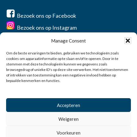
Bezoek ons op Facebook
Bezoek ons op Instagram
Manage Consent
Om de beste ervaringen te bieden, gebruiken we technologieën zoals
cookies om apparaatinformatie op te slaan en/of te openen. Door in te
Home
stemmen met deze technologieën kunnen we gegevens zoals
Over ons
browsegedrag of unieke ID's op deze site verwerken. Het niet toestemmen
of intrekken van toestemming kan een negatieve invloed hebben op
Contact
bepaalde kenmerken en functies.
Privacyverklaring
Account
Accepteren
0
Weigeren
© 2026 Vereniging de Jonge Balie Zeeland-West-Brabant
Voorkeuren