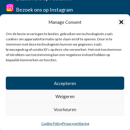
Bezoek ons op Instagram
Manage Consent
Om de beste ervaringen te bieden, gebruiken we technologieën zoals
cookies om apparaatinformatie op te slaan en/of te openen. Door in te
Home
stemmen met deze technologieën kunnen we gegevens zoals
Over ons
browsegedrag of unieke ID's op deze site verwerken. Het niet toestemmen
of intrekken van toestemming kan een negatieve invloed hebben op
Contact
bepaalde kenmerken en functies.
Privacyverklaring
Account
Accepteren
0
Weigeren
© 2026 Vereniging de Jonge Balie Zeeland-West-Brabant
Voorkeuren
webdesign:
PEP
Cookie Policy
Privacyverklaring