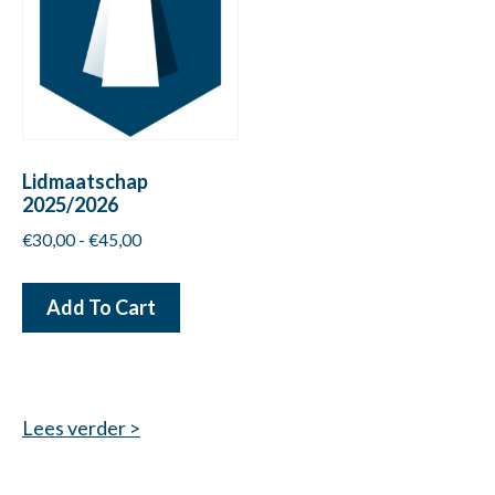
Lidmaatschap
2025/2026
Prijsklasse:
€
30,00
-
€
45,00
€30,00
Dit
tot
Add To Cart
product
€45,00
heeft
meerdere
variaties.
Lees verder >
Deze
optie